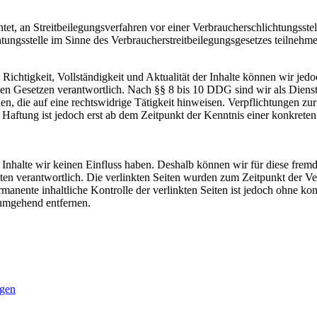
tet, an Streitbeilegungsverfahren vor einer Verbraucherschlichtungss
tungsstelle im Sinne des Verbraucherstreitbeilegungsgesetzes teilnehmen
die Richtigkeit, Vollständigkeit und Aktualität der Inhalte können wir
n Gesetzen verantwortlich. Nach §§ 8 bis 10 DDG sind wir als Dienstean
, die auf eine rechtswidrige Tätigkeit hinweisen. Verpflichtungen z
e Haftung ist jedoch erst ab dem Zeitpunkt der Kenntnis einer konkre
n Inhalte wir keinen Einfluss haben. Deshalb können wir für diese fre
 Seiten verantwortlich. Die verlinkten Seiten wurden zum Zeitpunkt der
manente inhaltliche Kontrolle der verlinkten Seiten ist jedoch ohne ko
umgehend entfernen.
igen